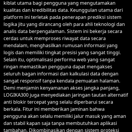
kiblat utama bagi pengguna yang mengutamakan
kualitas dan kredibilitas data. Keunggulan utama dari
platform ini terletak pada penerapan prediksi sistem
logika jitu yang dirancang oleh para ahli teknologi dan
analis data berpengalaman. Sistem ini bekerja secara
cerdas untuk memproses riwayat data secara
mendalam, menghasilkan rumusan informasi yang
logis dan memiliki tingkat presisi yang sangat tinggi.
Selain itu, optimalisasi performa web yang sangat
ringan memastikan pengguna dapat mengakses
seluruh bagan informasi dan kalkulasi data dengan
sangat responsif tanpa kendala pemuatan halaman.
Demi menjamin kenyamanan akses jangka panjang,
LOGIKA300 juga menyediakan jaringan tautan alternatif
anti blokir tercepat yang selalu diperbarui secara
berkala. Fitur ini memberikan jaminan bahwa
pengguna akan selalu memiliki jalur masuk yang aman
dan stabil kapan saja tanpa membutuhkan aplikasi
tambahan. Dikombinasikan dengan sistem proteksi