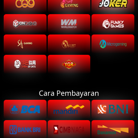
Cara Pembayaran