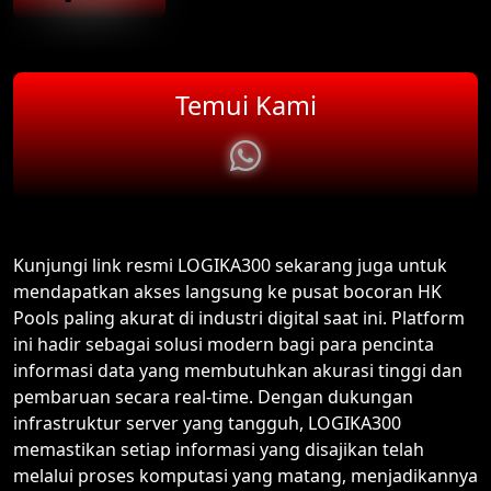
Temui Kami
Kunjungi link resmi LOGIKA300 sekarang juga untuk
mendapatkan akses langsung ke pusat bocoran HK
Pools paling akurat di industri digital saat ini. Platform
ini hadir sebagai solusi modern bagi para pencinta
informasi data yang membutuhkan akurasi tinggi dan
pembaruan secara real-time. Dengan dukungan
infrastruktur server yang tangguh, LOGIKA300
memastikan setiap informasi yang disajikan telah
melalui proses komputasi yang matang, menjadikannya