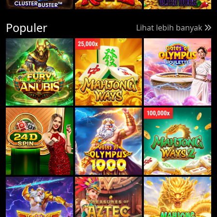
Populer
Lihat lebih banyak