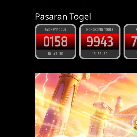
Pasaran Togel
SYDNEY POOLS
HONGKONG POOLS
SINGAPORE
0158
9943
7907
10 : 43 : 47
19 : 53 : 47
14 : 38 : 47