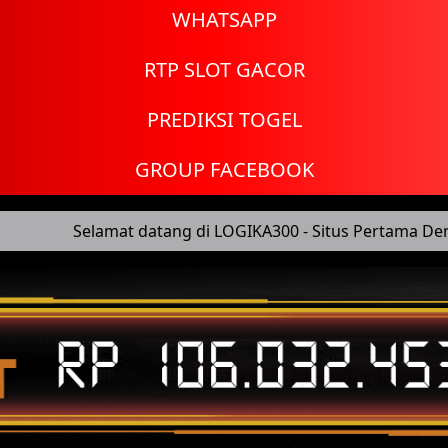
WHATSAPP
RTP SLOT GACOR
PREDIKSI TOGEL
GROUP FACEBOOK
300 - Situs Pertama Dengan Pasaran Lama Resmi | Proses 