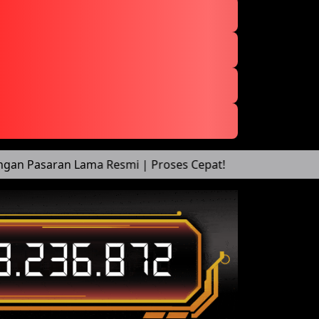
Cepat!