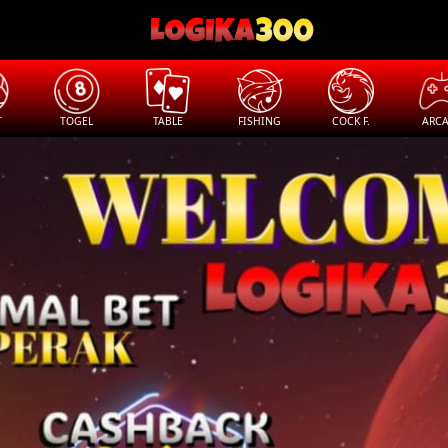
T
TOGEL
TABLE
FISHING
COCK F.
ARC