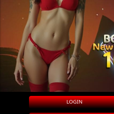
LOGIN