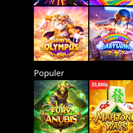
Populer