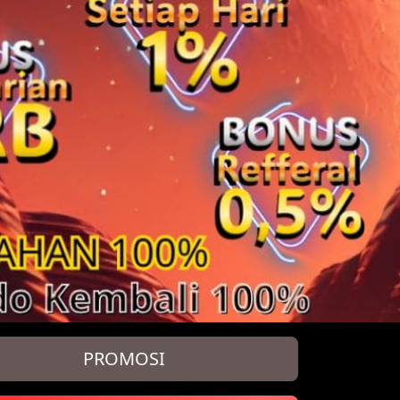
PROMOSI