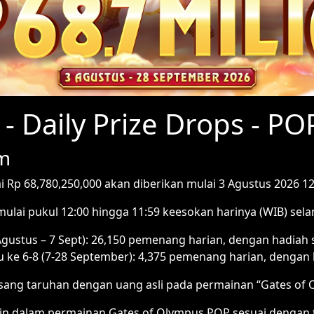
- Daily Prize Drops - PO
m
ai Rp 68,780,250,000 akan diberikan mulai 3 Agustus 2026 1
 mulai pukul 12:00 hingga 11:59 keesokan harinya (WIB) se
gustus – 7 Sept): 26,150 pemenang harian, dengan hadiah se
 ke 6-8 (7-28 September): 4,375 pemenang harian, dengan ha
asang taruhan dengan uang asli pada permainan “Gates of
in dalam permainan Gates of Olympus POP sesuai dengan