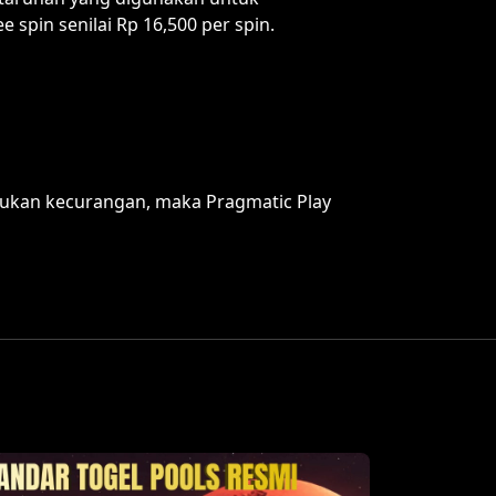
spin senilai Rp 16,500 per spin.
emukan kecurangan, maka Pragmatic Play