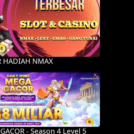
 HADIAH NMAX
GACOR - Season 4 Level 5