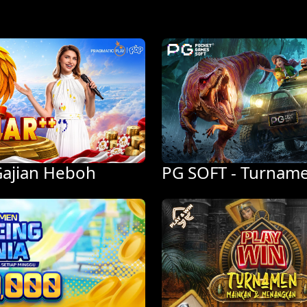
Gajian Heboh
PG SOFT - Turname