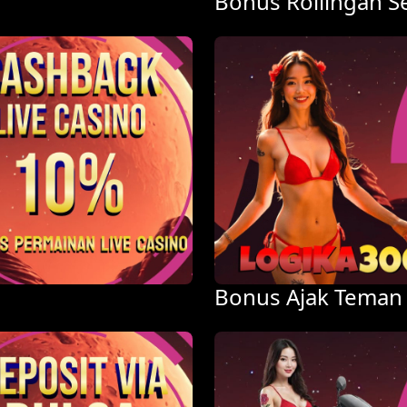
Bonus Rollingan Se
Bonus Ajak Teman