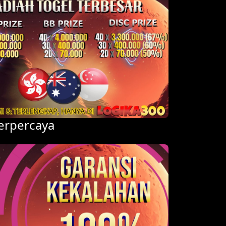
erpercaya