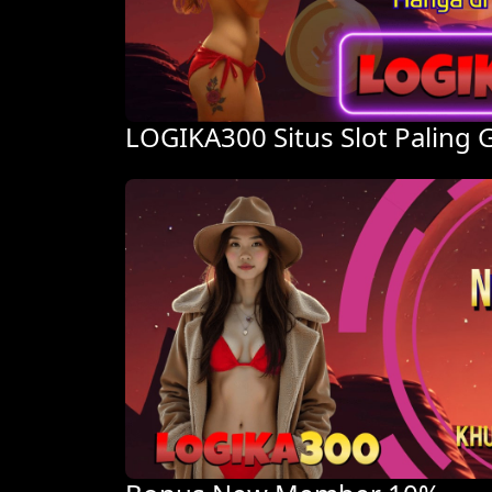
LOGIKA300 Situs Slot Paling 