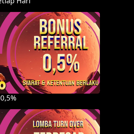
tiap Hari
 0,5%