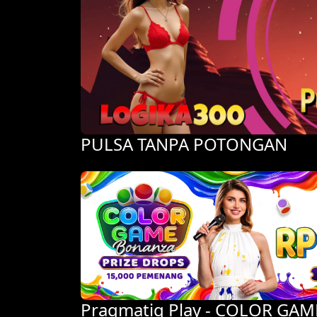
PULSA TANPA POTONGAN
Pragmatig Play - COLOR GAM