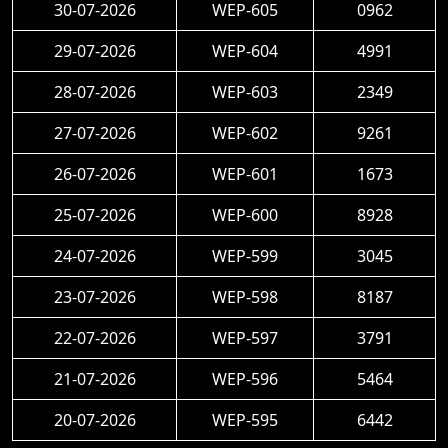
30-07-2026
WEP-605
0962
29-07-2026
WEP-604
4991
28-07-2026
WEP-603
2349
27-07-2026
WEP-602
9261
26-07-2026
WEP-601
1673
25-07-2026
WEP-600
8928
24-07-2026
WEP-599
3045
23-07-2026
WEP-598
8187
22-07-2026
WEP-597
3791
21-07-2026
WEP-596
5464
20-07-2026
WEP-595
6442