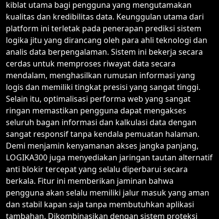
kiblat utama bagi pengguna yang mengutamakan
kualitas dan kredibilitas data. Keunggulan utama dari
platform ini terletak pada penerapan prediksi sistem
logika jitu yang dirancang oleh para ahli teknologi dan
analis data berpengalaman. Sistem ini bekerja secara
cerdas untuk memproses riwayat data secara
mendalam, menghasilkan rumusan informasi yang
logis dan memiliki tingkat presisi yang sangat tinggi.
Selain itu, optimalisasi performa web yang sangat
ringan memastikan pengguna dapat mengakses
seluruh bagan informasi dan kalkulasi data dengan
sangat responsif tanpa kendala pemuatan halaman.
Demi menjamin kenyamanan akses jangka panjang,
LOGIKA300 juga menyediakan jaringan tautan alternatif
anti blokir tercepat yang selalu diperbarui secara
berkala. Fitur ini memberikan jaminan bahwa
pengguna akan selalu memiliki jalur masuk yang aman
dan stabil kapan saja tanpa membutuhkan aplikasi
tambahan. Dikombinasikan dengan sistem proteksi