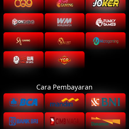
Cara Pembayaran