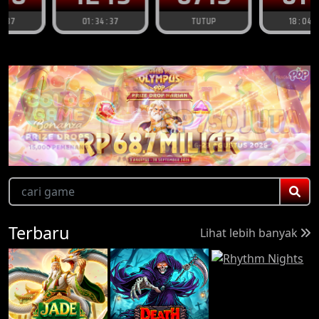
01 : 34 : 36
TUTUP
18 : 04 : 36
Terbaru
Lihat lebih banyak