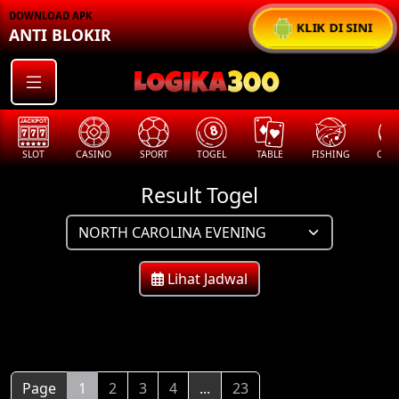
DOWNLOAD APK
KLIK DI SINI
ANTI BLOKIR
SLOT
CASINO
SPORT
TOGEL
TABLE
FISHING
COCK
Result Togel
Lihat Jadwal
Page
1
2
3
4
...
23