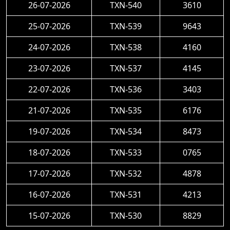
26-07-2026
TXN-540
3610
25-07-2026
TXN-539
9643
24-07-2026
TXN-538
4160
23-07-2026
TXN-537
4145
22-07-2026
TXN-536
3403
21-07-2026
TXN-535
6176
19-07-2026
TXN-534
8473
18-07-2026
TXN-533
0765
17-07-2026
TXN-532
4878
16-07-2026
TXN-531
4213
15-07-2026
TXN-530
8829