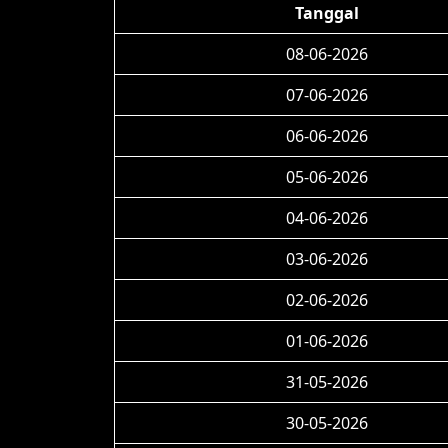
Tanggal
08-06-2026
07-06-2026
06-06-2026
05-06-2026
04-06-2026
03-06-2026
02-06-2026
01-06-2026
31-05-2026
30-05-2026