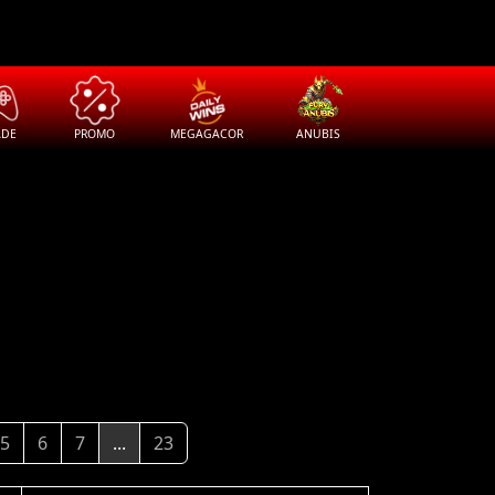
ADE
PROMO
MEGAGACOR
ANUBIS
5
6
7
...
23