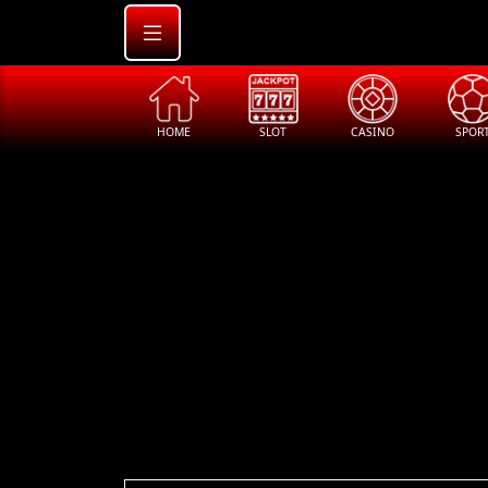
HOME
SLOT
CASINO
SPOR