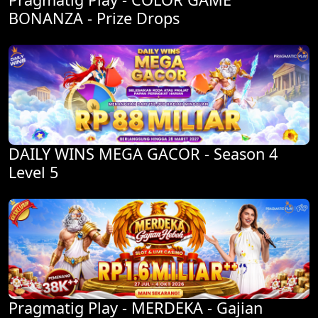
BONANZA - Prize Drops
DAILY WINS MEGA GACOR - Season 4
Level 5
Pragmatig Play - MERDEKA - Gajian