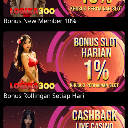
Bonus New Member 10%
Bonus Rollingan Setiap Hari