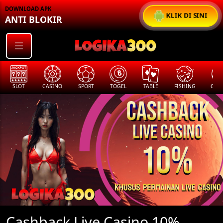
DOWNLOAD APK
KLIK DI SINI
ANTI BLOKIR
SLOT
CASINO
SPORT
TOGEL
TABLE
FISHING
COCK
Cashback Live Casino 10%