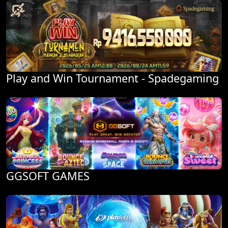
Play and Win Tournament - Spadegaming
GGSOFT GAMES