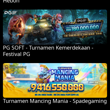
Heboh
PG SOFT - Turnamen Kemerdekaan -
Festival PG
Turnamen Mancing Mania - Spadegaming