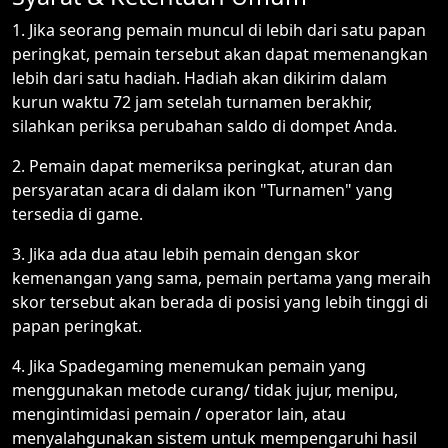
1. Jika seorang pemain muncul di lebih dari satu papan
peringkat, pemain tersebut akan dapat memenangkan
lebih dari satu hadiah. Hadiah akan dikirim dalam
kurun waktu 72 jam setelah turnamen berakhir,
silahkan periksa perubahan saldo di dompet Anda.
2. Pemain dapat memeriksa peringkat, aturan dan
persyaratan acara di dalam ikon "Turnamen" yang
tersedia di game.
3. Jika ada dua atau lebih pemain dengan skor
kemenangan yang sama, pemain pertama yang meraih
skor tersebut akan berada di posisi yang lebih tinggi di
papan peringkat.
4. Jika Spadegaming menemukan pemain yang
menggunakan metode curang/ tidak jujur, menipu,
mengintimidasi pemain / operator lain, atau
menyalahgunakan sistem untuk mempengaruhi hasil