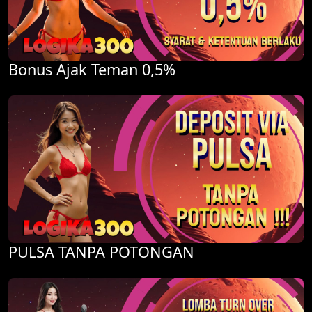
Bonus Ajak Teman 0,5%
PULSA TANPA POTONGAN