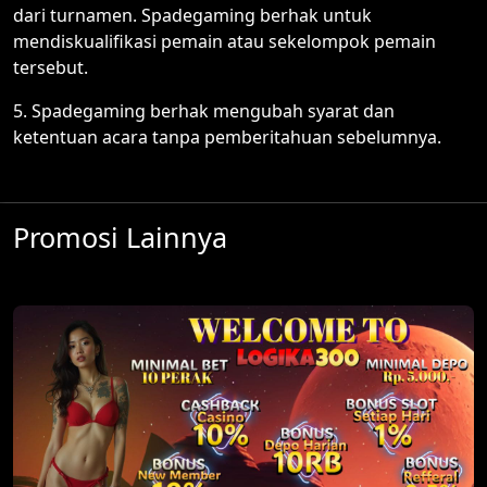
dari turnamen. Spadegaming berhak untuk
mendiskualifikasi pemain atau sekelompok pemain
tersebut.
5. Spadegaming berhak mengubah syarat dan
ketentuan acara tanpa pemberitahuan sebelumnya.
Promosi Lainnya