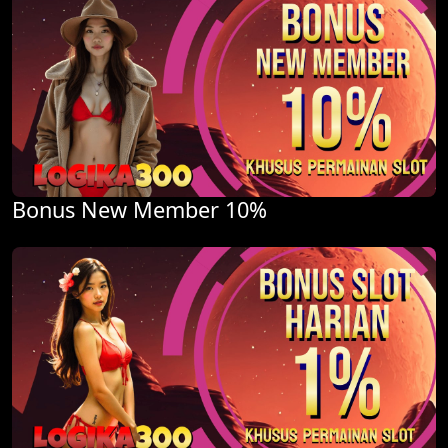
Bonus New Member 10%