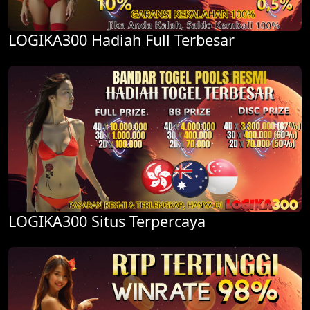
LOGIKA300 Hadiah Full Terbesar
LOGIKA300 Situs Terpercaya